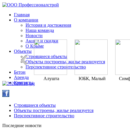
Главная
О компании
История и достижения
Наша команда
Новости
Акции и скидки
О Крыме
Объекты
Строящиеся объекты
Объекты построены, жилье реализуется
Перспективное строительство
Бетон
Аренда
Алушта
ЮБК, Малый
Симф
Контакты
Маяк
Строящиеся объекты
Объекты построены, жилье реализуется
Перспективное строительство
Последние новости