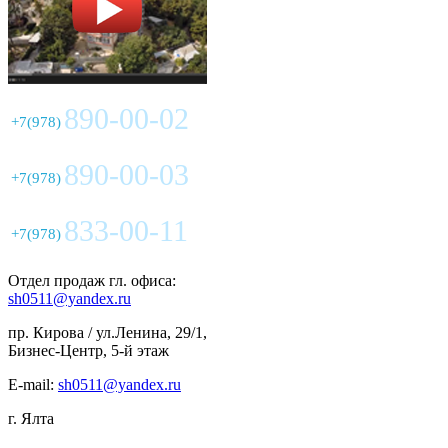
890-00-02
+7(978)
890-00-03
+7(978)
833-00-11
+7(978)
Отдел продаж гл. офиса:
sh0511@yandex.ru
пр. Кирова / ул.Ленина, 29/1,
Бизнес-Центр, 5-й этаж
E-mail:
sh0511@yandex.ru
г. Ялта