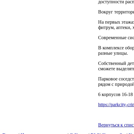
доступности расп
Вокруг территор
На первых этажах
фитрум, аптеки, 
Современные сис
В комплексе обо
разные улицы.
Собственный детс
сможете выделять
Парковое соседст
рядом с природой
6 корпусов 16-18
https://parkcity-cr
Вернуться к спис