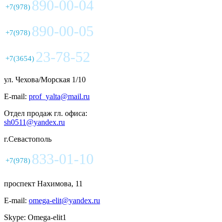
890-00-04
+7(978)
890-00-05
+7(978)
23-78-52
+7(3654)
ул. Чехова/Морская 1/10
E-mail:
prof_yalta@mail.ru
Отдел продаж гл. офиса:
sh0511@yandex.ru
г.Севастополь
833-01-10
+7(978)
проспект Нахимова, 11
E-mail:
omega-elit@yandex.ru
Skype: Omega-elit1