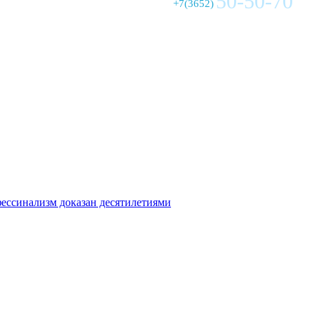
50-50-70
+7(3652)
фессинализм доказан десятилетиями