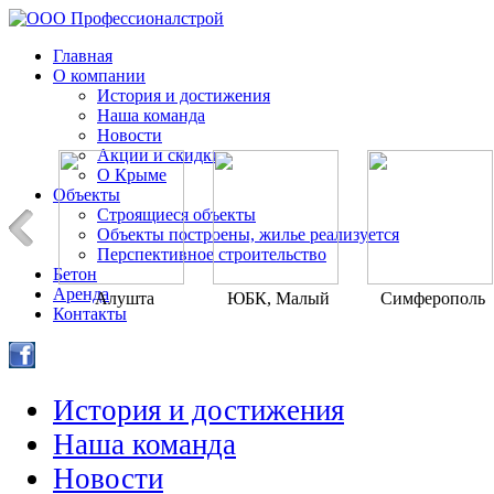
Главная
О компании
История и достижения
Наша команда
Новости
Акции и скидки
О Крыме
Объекты
Строящиеся объекты
Объекты построены, жилье реализуется
Перспективное строительство
Бетон
Аренда
Алушта
ЮБК, Малый
Симферополь
Контакты
Маяк
История и достижения
Наша команда
Новости