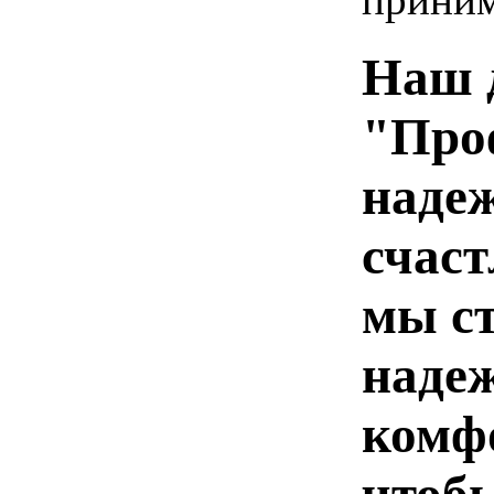
Наш 
"Про
наде
счаст
мы с
наде
комф