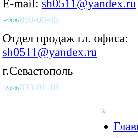
E-mail:
sh0511@yandex.ru
890-00-05
+7(978)
Отдел продаж гл. офиса:
sh0511@yandex.ru
г.Севастополь
833-01-10
+7(978)
Глав