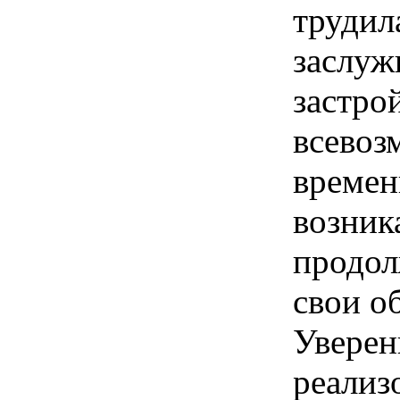
трудил
заслуж
застро
всевоз
времен
возник
продол
свои о
Уверен
реализ