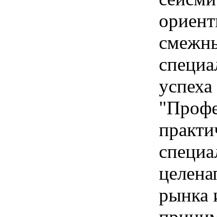
ориент
смежн
специа
успеха
"Профе
практи
специа
целена
рынка 
прини