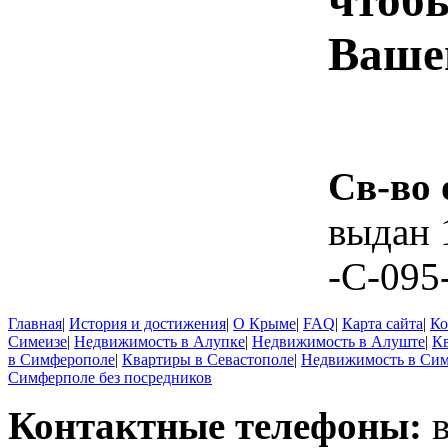
чтоб
Ваше
Св-во 
выдан 
-С-095
Главная
|
История и достижения
|
О Крыме
|
FAQ
|
Карта сайта
|
Ко
Симеизе
|
Недвижимость в Алупке
|
Недвижимость в Алуште
|
К
в Симферополе
|
Квартиры в Севастополе
|
Недвижимость в Си
Симферполе без посредников
Контактные телефоны:
в