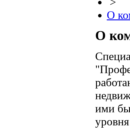
>
О ко
О ко
Специа
"Профе
работа
недвиж
ими бы
уровня