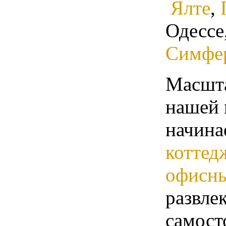
Ялте
,
Одессе
Симфе
Масшта
нашей 
начина
коттед
офисны
развле
самост