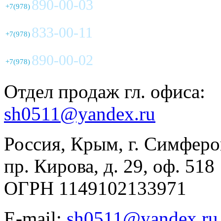
890-00-03
+7(978)
833-00-11
+7(978)
890-00-02
+7(978)
Отдел продаж гл. офиса:
sh0511@yandex.ru
Россия, Крым, г. Симферо
пр. Кирова, д. 29, оф. 518
ОГРН 1149102133971
E-mail:
sh0511@yandex.ru