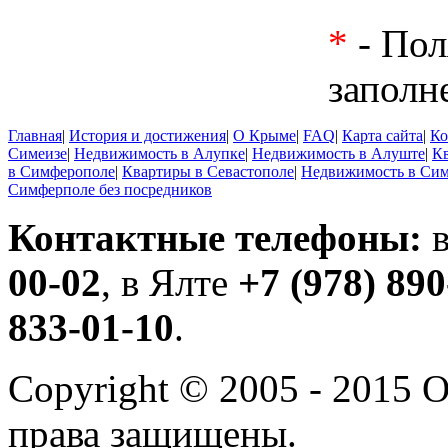
*
- Пол
заполн
Главная
|
История и достижения
|
О Крыме
|
FAQ
|
Карта сайта
|
Ко
Симеизе
|
Недвижимость в Алупке
|
Недвижимость в Алуште
|
К
в Симферополе
|
Квартиры в Севастополе
|
Недвижимость в Си
Симферполе без посредников
Контактные телефоны:
в
00-02
, в Ялте
+7 (978) 890
833-01-10
.
Copyright © 2005 - 2015
права защищены.